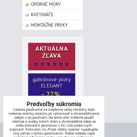
OPORNÉ MÚRY
KVETINÁČE
MONTÁŽNE PRVKY
AKTUÁLNA
ZĽAVA
▼▼▼▼▼▼
gabiónové ploty
ELEGANT
- 22%
Predvoľby súkromia
Cookies používame na zlepšenie vašej návštevy tejto
webovej stránky, analýzu jej výkonnosti a zhromažďovanie
údajov o jej používaní. Na tento účel môžeme použiť
nástroje a služby tretích strán a zhromaždené údaje sa
môžu preniesť k partnerom v EÚ, USA alebo iných
krajinách. Kliknutím na „Prijať všetky cookies“ vyjadrujete
svoj súhlas s týmto spracovaním. Nižšie môžete nájsť