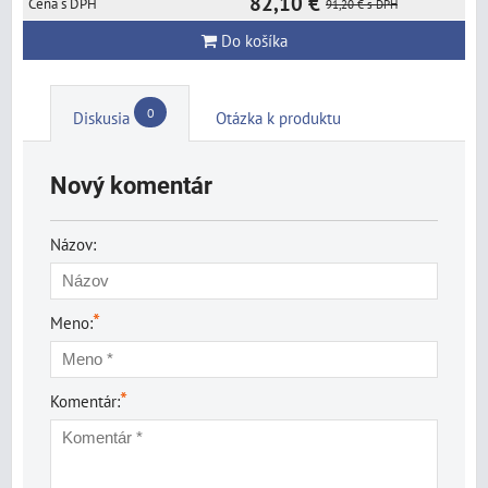
82,10 €
91,20 €
s DPH
Do košíka
0
Diskusia
Otázka k produktu
Nový komentár
Názov:
*
Meno:
*
Komentár: