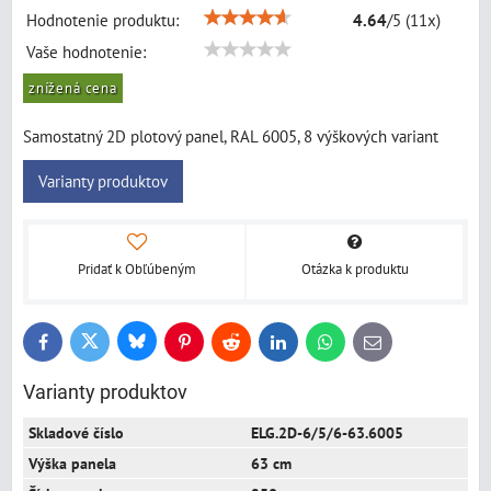
Hodnotenie produktu:
4.64
/
5
(
11
x)
Vaše hodnotenie:
znížená cena
Samostatný 2D plotový panel, RAL 6005, 8 výškových variant
Varianty produktov
Pridať k Obľúbeným
Otázka k produktu
Bluesky
Twitter
Facebook
Pinterest
Reddit
LinkedIn
WhatsApp
E-
mail
Varianty produktov
ELG.2D-6/5/6-63.6005
63 cm