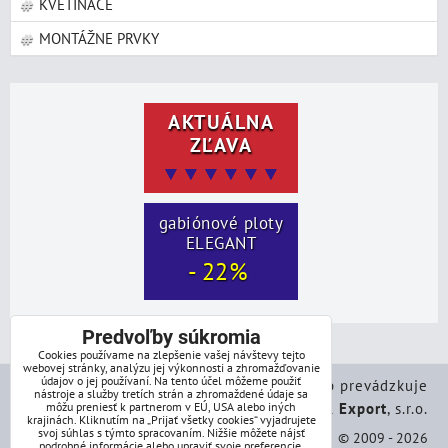
KVETINÁČE
MONTÁŽNE PRVKY
AKTUÁLNA
ZĽAVA
▼▼▼▼▼▼
gabiónové ploty
ELEGANT
- 22%
Predvoľby súkromia
Cookies používame na zlepšenie vašej návštevy tejto
webovej stránky, analýzu jej výkonnosti a zhromažďovanie
údajov o jej používaní. Na tento účel môžeme použiť
e-shop prevádzkuje
nástroje a služby tretích strán a zhromaždené údaje sa
BR Export
, s.r.o.
môžu preniesť k partnerom v EÚ, USA alebo iných
krajinách. Kliknutím na „Prijať všetky cookies“ vyjadrujete
svoj súhlas s týmto spracovaním. Nižšie môžete nájsť
© 2009 - 2026
podrobné informácie alebo upraviť svoje preferencie.