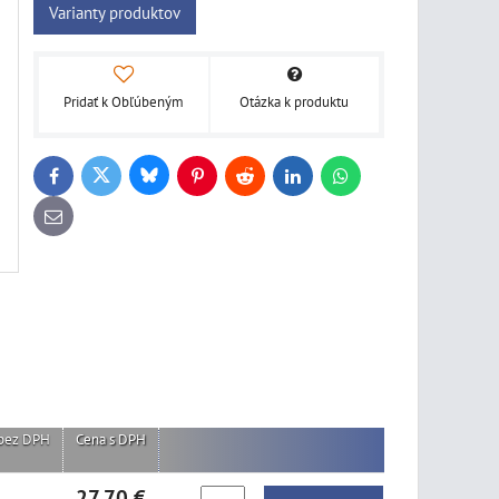
Varianty produktov
Pridať k Obľúbeným
Otázka k produktu
Bluesky
Twitter
Facebook
Pinterest
Reddit
LinkedIn
WhatsApp
E-
mail
bez DPH
Cena s DPH
27,70 €