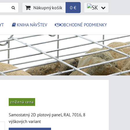
Nákupný košík
0 €
YT
KNIHA NÁVŠTEV
OBCHODNÉ PODMIENKY
znížená cena
Samostatný 2D plotový panel, RAL 7016, 8
výškových variant