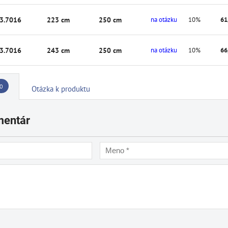
3.7016
223 cm
250 cm
na otázku
10%
61
3.7016
243 cm
250 cm
na otázku
10%
66
0
Otázka k produktu
mentár