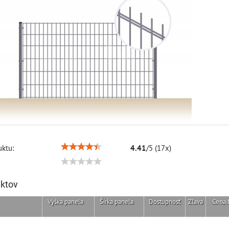
ktu:
4.41
/
5
(
17
x)
uktov
Výška panela
Šírka panela
Dostupnosť
Zľava
Cena 