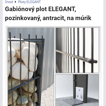
Úvod
Ploty ELEGANT
Gabiónový plot ELEGANT,
pozinkovaný, antracit, na múrik