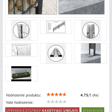
Hodnotenie produktu:
4.75
/
5
(
4
x)
Vaše hodnotenie:
UPEVNENIE STĹPIKOV
NA KOTVIACI UHOLNÍK
znížená cena