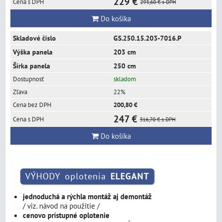
229 €
293,60 €
s DPH
Do košíka
GS.250.15.203-7016.P
203 cm
250 cm
skladom
22%
200,80 €
247 €
316,70 €
s DPH
Do košíka
VÝHODY oplotenia
ELEGANT
jednoduchá a rýchla montáž aj demontáž
/ viz. návod na použitie /
cenovo prístupné oplotenie