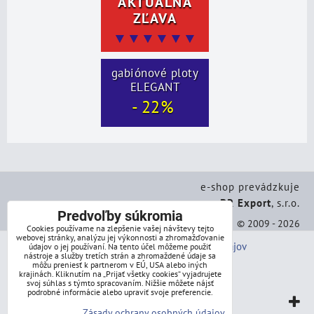
AKTUÁLNA
ZĽAVA
▼▼▼▼▼▼
gabiónové ploty
ELEGANT
- 22%
e-shop prevádzkuje
BR Export
, s.r.o.
Predvoľby súkromia
© 2009 - 2026
Cookies používame na zlepšenie vašej návštevy tejto
webovej stránky, analýzu jej výkonnosti a zhromažďovanie
Predvoľby súkromia
Zásady ochrany osobných údajov
údajov o jej používaní. Na tento účel môžeme použiť
nástroje a služby tretích strán a zhromaždené údaje sa
môžu preniesť k partnerom v EÚ, USA alebo iných
Stav objednávky
krajinách. Kliknutím na „Prijať všetky cookies“ vyjadrujete
svoj súhlas s týmto spracovaním. Nižšie môžete nájsť
podrobné informácie alebo upraviť svoje preferencie.
Vytvorené pomocou:
BiznisWeb.sk
Zásady ochrany osobných údajov