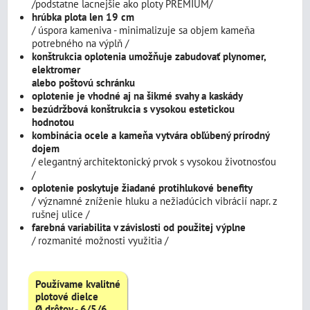
/podstatne lacnejšie ako ploty PRÉMIUM/
hrúbka plota len 19 cm
/ úspora kameniva - minimalizuje sa objem kameňa
potrebného na výplň /
konštrukcia oplotenia umožňuje zabudovať plynomer,
elektromer
alebo poštovú schránku
oplotenie je vhodné aj na šikmé svahy a kaskády
bezúdržbová konštrukcia s vysokou estetickou
hodnotou
kombinácia ocele a kameňa vytvára obľúbený prírodný
dojem
/ elegantný architektonický prvok s vysokou životnosťou
/
oplotenie poskytuje žiadané protihlukové benefity
/ významné zníženie hluku a nežiadúcich vibrácií napr. z
rušnej ulice /
farebná variabilita v závislosti od použitej výplne
/ rozmanité možnosti využitia /
Používame kvalitné
plotové dielce
Ø drôtov - 6/5/6