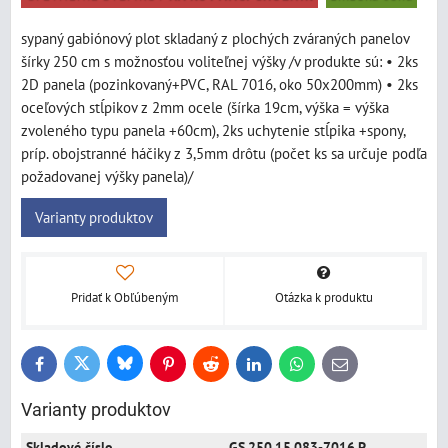
sypaný gabiónový plot skladaný z plochých zváraných panelov
šírky 250 cm s možnosťou voliteľnej výšky /v produkte sú: • 2ks
2D panela (pozinkovaný+PVC, RAL 7016, oko 50x200mm) • 2ks
oceľových stĺpikov z 2mm ocele (šírka 19cm, výška = výška
zvoleného typu panela +60cm), 2ks uchytenie stĺpika +spony,
príp. obojstranné háčiky z 3,5mm drôtu (počet ks sa určuje podľa
požadovanej výšky panela)/
Varianty produktov
Pridať k Obľúbeným
Otázka k produktu
Bluesky
Twitter
Facebook
Pinterest
Reddit
LinkedIn
WhatsApp
E-
mail
Varianty produktov
GS.250.15.083-7016.P